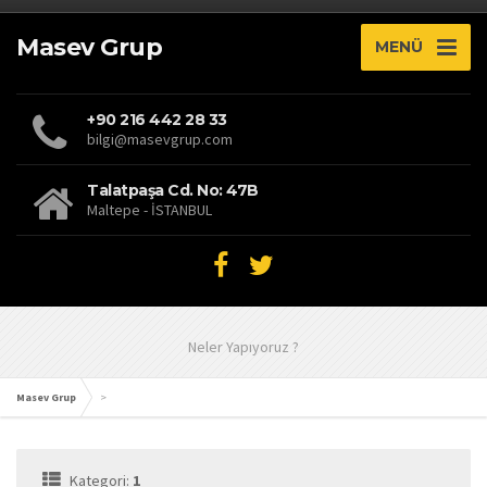
Masev Grup
MENÜ
+90 216 442 28 33
bilgi@masevgrup.com
Talatpaşa Cd. No: 47B
Maltepe - İSTANBUL
Neler Yapıyoruz ?
Masev Grup
>
Kategori:
1