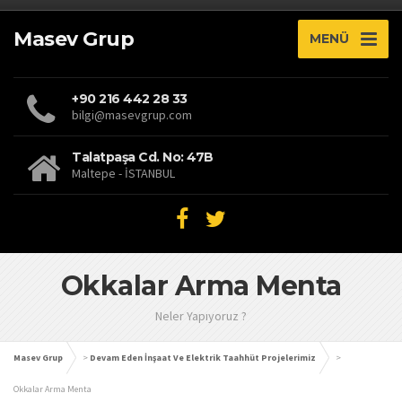
Masev Grup
MENÜ
+90 216 442 28 33
bilgi@masevgrup.com
Talatpaşa Cd. No: 47B
Maltepe - İSTANBUL
Okkalar Arma Menta
Neler Yapıyoruz ?
Masev Grup
>
Devam Eden İnşaat Ve Elektrik Taahhüt Projelerimiz
>
Okkalar Arma Menta